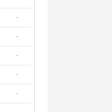
-
-
-
-
-