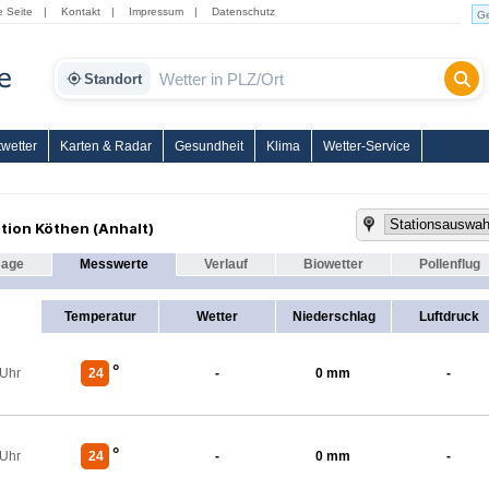
e Seite
|
Kontakt
|
Impressum
|
Datenschutz
Standort
wetter
Karten & Radar
Gesundheit
Klima
Wetter-Service
tion Köthen (Anhalt)
sage
Messwerte
Verlauf
Biowetter
Pollenflug
Temperatur
Wetter
Niederschlag
Luftdruck
°
 Uhr
24
-
0 mm
-
°
 Uhr
24
-
0 mm
-