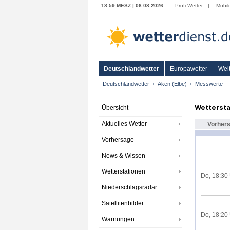
18:59 MESZ | 06.08.2026
Profi-Wetter
|
Mobil
Deutschlandwetter
Europawetter
Welt
Deutschlandwetter
Aken (Elbe)
Messwerte
Wettersta
Übersicht
Aktuelles Wetter
Vorher
Vorhersage
News & Wissen
Wetterstationen
Do, 18:30
Niederschlagsradar
Satellitenbilder
Do, 18:20
Warnungen