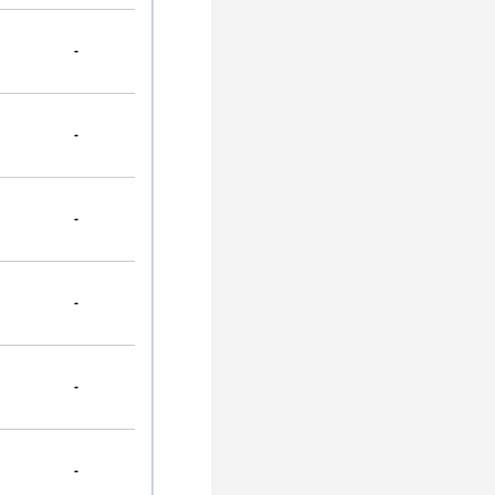
-
-
-
-
-
-