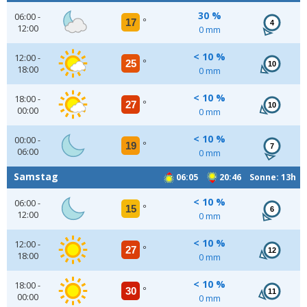
30 %
06:00 -
17
°
4
12:00
0 mm
< 10 %
12:00 -
25
°
10
18:00
0 mm
< 10 %
18:00 -
27
°
10
00:00
0 mm
< 10 %
00:00 -
19
°
7
06:00
0 mm
Samstag
06:05
20:46 Sonne: 13h
< 10 %
06:00 -
15
°
6
12:00
0 mm
< 10 %
12:00 -
27
°
12
18:00
0 mm
< 10 %
18:00 -
30
°
11
00:00
0 mm