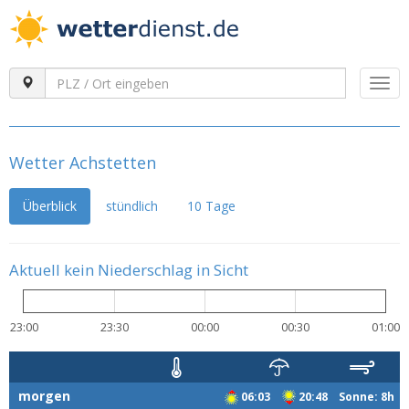
Togg
navi
Wetter Achstetten
Überblick
stündlich
10 Tage
Aktuell kein Niederschlag in Sicht
23:00
23:30
00:00
00:30
01:00
morgen
06:03
20:48 Sonne: 8h