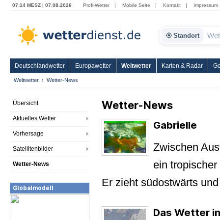
07:14 MESZ | 07.08.2026
Profi-Wetter
|
Mobile Seite
|
Kontakt
|
Impressum
Standort
Deutschlandwetter
Europawetter
Weltwetter
Karten & Radar
Ge
Weltwetter
Wetter-News
Wetter-News
Übersicht
Aktuelles Wetter
Gabrielle
Vorhersage
Zwischen Aust
Satellitenbilder
ein tropischer
Wetter-News
Er zieht südostwärts und
Globalmodell
Das Wetter in