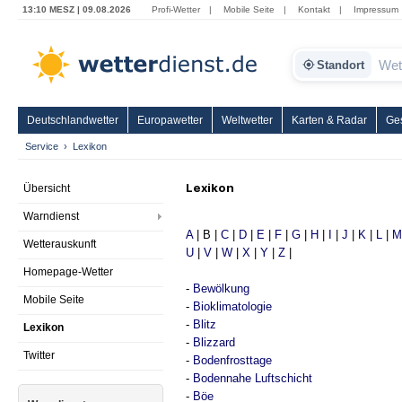
13:10 MESZ | 09.08.2026
Profi-Wetter
|
Mobile Seite
|
Kontakt
|
Impressum
Standort
Deutschlandwetter
Europawetter
Weltwetter
Karten & Radar
Ge
Service
Lexikon
Lexikon
Übersicht
Warndienst
A
| B |
C
|
D
|
E
|
F
|
G
|
H
|
I
|
J
|
K
|
L
|
M
Wetterauskunft
U
|
V
|
W
|
X
|
Y
|
Z
|
Homepage-Wetter
-
Bewölkung
Mobile Seite
-
Bioklimatologie
-
Blitz
Lexikon
-
Blizzard
Twitter
-
Bodenfrosttage
-
Bodennahe Luftschicht
-
Böe