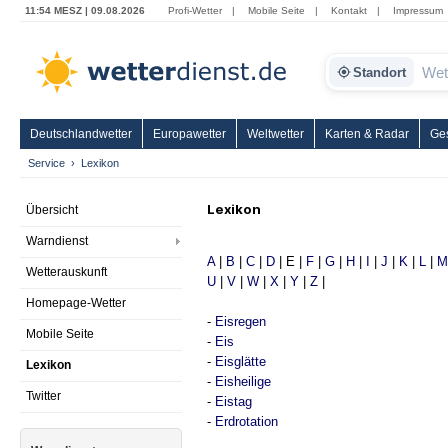
11:54 MESZ | 09.08.2026
Profi-Wetter
|
Mobile Seite
|
Kontakt
|
Impressum
Standort
Deutschlandwetter
Europawetter
Weltwetter
Karten & Radar
Ge
Service
Lexikon
Lexikon
Übersicht
Warndienst
A
|
B
|
C
|
D
| E |
F
|
G
|
H
|
I
|
J
|
K
|
L
|
M
Wetterauskunft
U
|
V
|
W
|
X
|
Y
|
Z
|
Homepage-Wetter
-
Eisregen
Mobile Seite
-
Eis
-
Eisglätte
Lexikon
-
Eisheilige
Twitter
-
Eistag
-
Erdrotation