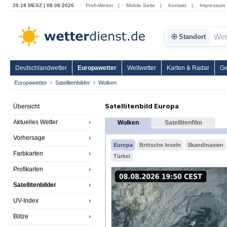
20:18 MESZ | 08.08.2026
Profi-Wetter
|
Mobile Seite
|
Kontakt
|
Impressum
Standort
Deutschlandwetter
Europawetter
Weltwetter
Karten & Radar
Ge
Europawetter
Satellitenbilder
Wolken
Satellitenbild Europa
Übersicht
Aktuelles Wetter
Wolken
Satellitenfilm
Vorhersage
Europa
Britische Inseln
Skandinavien
Farbkarten
Türkei
Profikarten
Satellitenbilder
UV-Index
Blitze