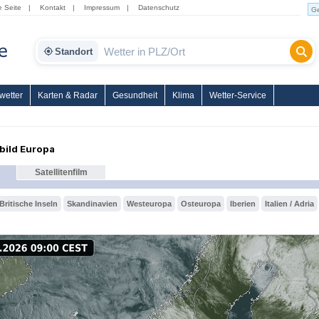
e Seite
|
Kontakt
|
Impressum
|
Datenschutz
Standort
wetter
Karten & Radar
Gesundheit
Klima
Wetter-Service
nbild Europa
Satellitenfilm
Britische Inseln
Skandinavien
Westeuropa
Osteuropa
Iberien
Italien / Adria