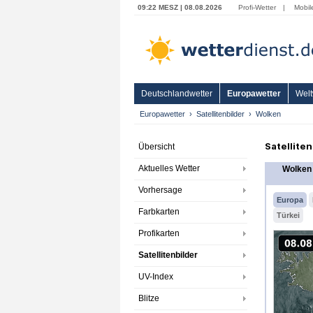
09:22 MESZ | 08.08.2026
Profi-Wetter
|
Mobil
Deutschlandwetter
Europawetter
Welt
Europawetter
Satellitenbilder
Wolken
Satellite
Übersicht
Aktuelles Wetter
Wolken
Vorhersage
Europa
Farbkarten
Türkei
Profikarten
Satellitenbilder
UV-Index
Blitze