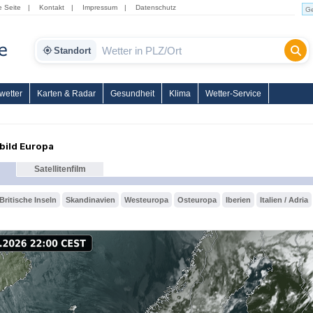
e Seite
|
Kontakt
|
Impressum
|
Datenschutz
Standort
wetter
Karten & Radar
Gesundheit
Klima
Wetter-Service
nbild Europa
Satellitenfilm
Britische Inseln
Skandinavien
Westeuropa
Osteuropa
Iberien
Italien / Adria