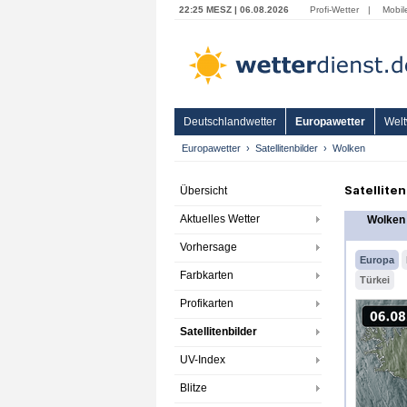
22:25 MESZ | 06.08.2026
Profi-Wetter
|
Mobil
Deutschlandwetter
Europawetter
Welt
Europawetter
Satellitenbilder
Wolken
Satellite
Übersicht
Aktuelles Wetter
Wolken
Vorhersage
Europa
Farbkarten
Türkei
Profikarten
Satellitenbilder
UV-Index
Blitze