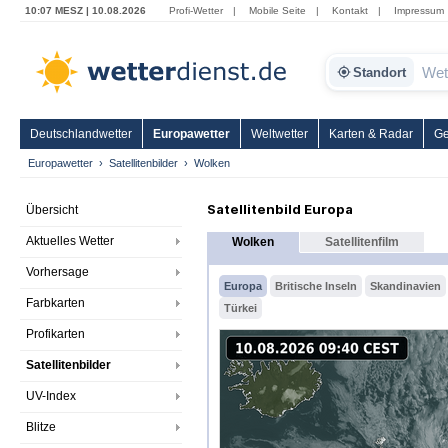
10:07 MESZ | 10.08.2026
Profi-Wetter
|
Mobile Seite
|
Kontakt
|
Impressum
Standort
Deutschlandwetter
Europawetter
Weltwetter
Karten & Radar
Ge
Europawetter
Satellitenbilder
Wolken
Satellitenbild Europa
Übersicht
Aktuelles Wetter
Wolken
Satellitenfilm
Vorhersage
Europa
Britische Inseln
Skandinavien
Farbkarten
Türkei
Profikarten
Satellitenbilder
UV-Index
Blitze