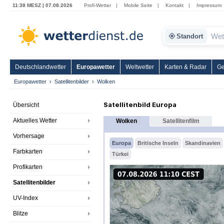
11:38 MESZ | 07.08.2026
Profi-Wetter
|
Mobile Seite
|
Kontakt
|
Impressum
Standort
Deutschlandwetter
Europawetter
Weltwetter
Karten & Radar
Ge
Europawetter
Satellitenbilder
Wolken
Satellitenbild Europa
Übersicht
Aktuelles Wetter
Wolken
Satellitenfilm
Vorhersage
Europa
Britische Inseln
Skandinavien
Farbkarten
Türkei
Profikarten
Satellitenbilder
UV-Index
Blitze