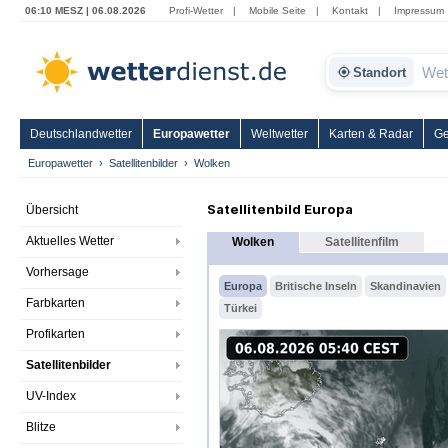
06:10 MESZ | 06.08.2026
Profi-Wetter
|
Mobile Seite
|
Kontakt
|
Impressum
Standort
Deutschlandwetter
Europawetter
Weltwetter
Karten & Radar
Ge
Europawetter
Satellitenbilder
Wolken
Satellitenbild Europa
Übersicht
Aktuelles Wetter
Wolken
Satellitenfilm
Vorhersage
Europa
Britische Inseln
Skandinavien
Farbkarten
Türkei
Profikarten
Satellitenbilder
UV-Index
Blitze