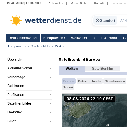
22:42 MESZ | 08.08.2026
Profi-Wetter
|
Mobile Seite
|
Kontakt
|
Impressum
Standort
Deutschlandwetter
Europawetter
Weltwetter
Karten & Radar
Ge
Europawetter
Satellitenbilder
Wolken
Satellitenbild Europa
Übersicht
Aktuelles Wetter
Wolken
Satellitenfilm
Vorhersage
Europa
Britische Inseln
Skandinavien
Farbkarten
Türkei
Profikarten
Satellitenbilder
UV-Index
Blitze