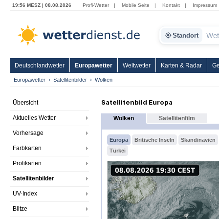
19:56 MESZ | 08.08.2026
Profi-Wetter
|
Mobile Seite
|
Kontakt
|
Impressum
Standort
Deutschlandwetter
Europawetter
Weltwetter
Karten & Radar
Ge
Europawetter
Satellitenbilder
Wolken
Satellitenbild Europa
Übersicht
Aktuelles Wetter
Wolken
Satellitenfilm
Vorhersage
Europa
Britische Inseln
Skandinavien
Farbkarten
Türkei
Profikarten
Satellitenbilder
UV-Index
Blitze