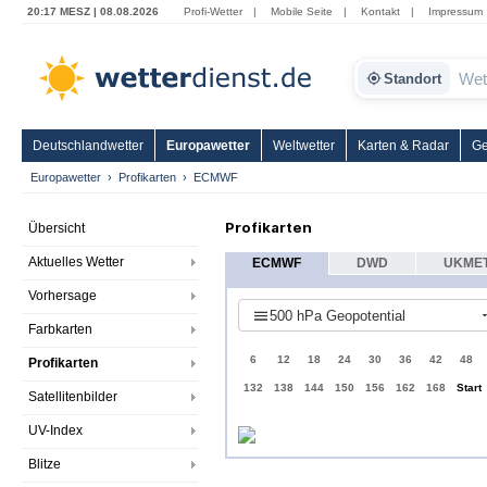
20:17 MESZ | 08.08.2026
Profi-Wetter
|
Mobile Seite
|
Kontakt
|
Impressum
Standort
Deutschlandwetter
Europawetter
Weltwetter
Karten & Radar
Ge
Europawetter
Profikarten
ECMWF
Profikarten
Übersicht
Aktuelles Wetter
ECMWF
DWD
UKME
Vorhersage
500 hPa Geopotential
Farbkarten
6
12
18
24
30
36
42
48
Profikarten
132
138
144
150
156
162
168
Start
Satellitenbilder
UV-Index
Blitze