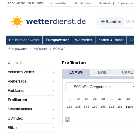
17:50 MESZ | 08.08.2026
Profi-Wetter
|
Mobile Seite
|
Kontakt
|
Impressum
Standort
Deutschlandwetter
Europawetter
Weltwetter
Karten & Radar
Ge
Europawetter
Profikarten
ECMWF
Profikarten
Übersicht
Aktuelles Wetter
ECMWF
DWD
UKME
Vorhersage
500 hPa Geopotential
Farbkarten
6
12
18
24
30
36
42
48
Profikarten
132
138
144
150
156
162
168
Start
Satellitenbilder
UV-Index
Blitze