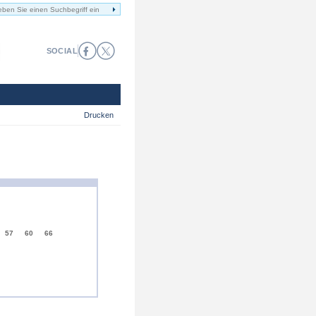
SOCIAL
Drucken
57
60
66