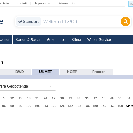
e Seite
|
Kontakt
|
Impressum
|
Datenschutz
Standort
wetter
Karten & Radar
Gesundheit
Klima
Wetter-Service
en
F
DWD
UKMET
NCEP
Fronten
hPa Geopotential
9
12
15
18
21
24
27
30
33
36
39
42
45
48
51
54
84
90
96
102
108
114
120
126
132
138
144
150
156
162
168
Start