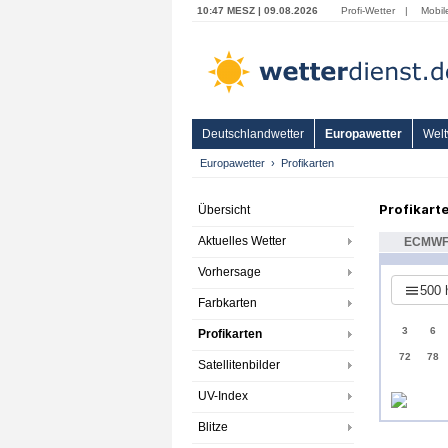
10:47 MESZ | 09.08.2026
Profi-Wetter
|
Mobil
Deutschlandwetter
Europawetter
Welt
Europawetter
Profikarten
Profikart
Übersicht
Aktuelles Wetter
ECMW
Vorhersage
500 
Farbkarten
3
6
Profikarten
72
78
Satellitenbilder
UV-Index
Blitze