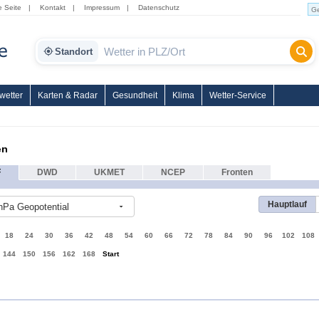
e Seite
|
Kontakt
|
Impressum
|
Datenschutz
Standort
wetter
Karten & Radar
Gesundheit
Klima
Wetter-Service
en
F
DWD
UKMET
NCEP
Fronten
Hauptlauf
hPa Geopotential
18
24
30
36
42
48
54
60
66
72
78
84
90
96
102
108
144
150
156
162
168
Start