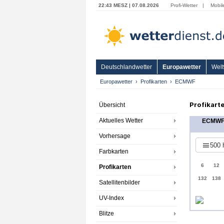
22:43 MESZ | 07.08.2026
Profi-Wetter
|
Mobil
Deutschlandwetter
Europawetter
Welt
Europawetter
Profikarten
ECMWF
Profikart
Übersicht
Aktuelles Wetter
ECMW
Vorhersage
500 
Farbkarten
6
12
Profikarten
132
138
Satellitenbilder
UV-Index
Blitze