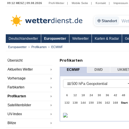
09:12 MESZ | 09.08.2026
Profi-Wetter
|
Mobile Seite
|
Kontakt
|
Impressum
Standort
Deutschlandwetter
Europawetter
Weltwetter
Karten & Radar
Ge
Europawetter
Profikarten
ECMWF
Profikarten
Übersicht
Aktuelles Wetter
ECMWF
DWD
UKME
Vorhersage
500 hPa Geopotential
Farbkarten
6
12
18
24
30
36
42
48
Profikarten
132
138
144
150
156
162
168
Start
Satellitenbilder
UV-Index
Blitze