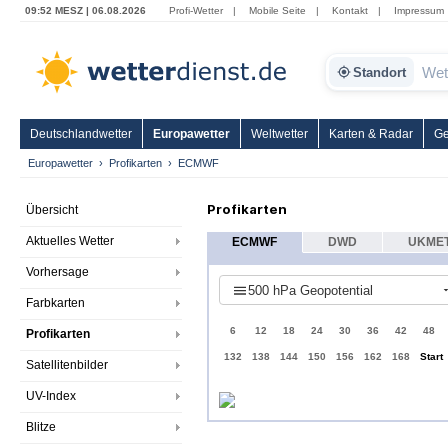
09:52 MESZ | 06.08.2026
Profi-Wetter
|
Mobile Seite
|
Kontakt
|
Impressum
Standort
Deutschlandwetter
Europawetter
Weltwetter
Karten & Radar
Ge
Europawetter
Profikarten
ECMWF
Profikarten
Übersicht
Aktuelles Wetter
ECMWF
DWD
UKME
Vorhersage
500 hPa Geopotential
Farbkarten
6
12
18
24
30
36
42
48
Profikarten
132
138
144
150
156
162
168
Start
Satellitenbilder
UV-Index
Blitze