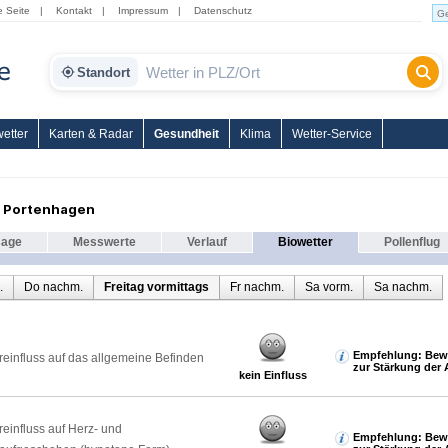
e Seite
|
Kontakt
|
Impressum
|
Datenschutz
Standort
etter
Karten & Radar
Gesundheit
Klima
Wetter-Service
r Portenhagen
sage
Messwerte
Verlauf
Biowetter
Pollenflug
.
Do nachm.
Freitag vormittags
Fr nachm.
Sa vorm.
Sa nachm.
Empfehlung: Bew
reinfluss auf das allgemeine Befinden
zur Stärkung der 
kein Einfluss
reinfluss auf Herz- und
Empfehlung: Bew