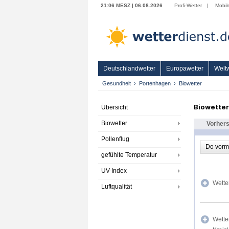
21:06 MESZ | 06.08.2026
Profi-Wetter
|
Mobil
Deutschlandwetter
Europawetter
Weltw
Gesundheit
Portenhagen
Biowetter
Biowette
Übersicht
Biowetter
Vorher
Pollenflug
Do vorm
gefühlte Temperatur
UV-Index
Wette
Luftqualität
Wette