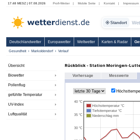
17:48 MESZ | 07.08.2026
Profi-Wetter
|
Mobile Seite
|
Kontakt
|
Impressum
Standort
Deutschlandwetter
Europawetter
Weltwetter
Karten & Radar
Ge
Gesundheit
Markoldendorf
Verlauf
Rückblick - Station Moringen-Lutt
Übersicht
Biowetter
Vorhersage
Messwerte
Pollenflug
Höchsttempe
gefühlte Temperatur
40 °C
UV-Index
Höchsttemperatur °C
Tiefsttemperatur °C
Luftqualität
35 °C
Niederschlag mm
30 °C