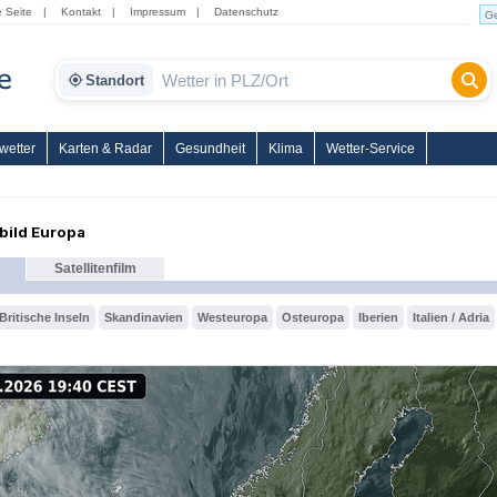
e Seite
|
Kontakt
|
Impressum
|
Datenschutz
Standort
wetter
Karten & Radar
Gesundheit
Klima
Wetter-Service
nbild Europa
Satellitenfilm
Britische Inseln
Skandinavien
Westeuropa
Osteuropa
Iberien
Italien / Adria