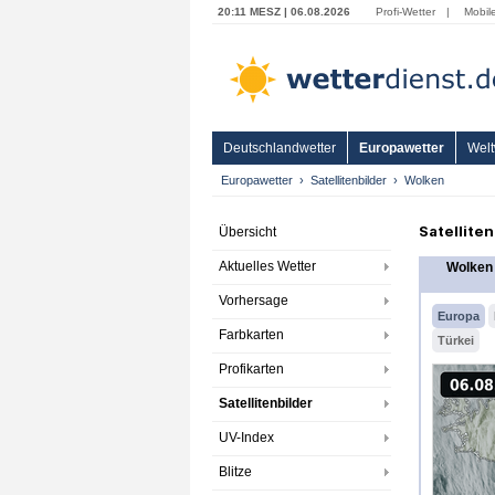
20:11 MESZ | 06.08.2026
Profi-Wetter
|
Mobil
Deutschlandwetter
Europawetter
Welt
Europawetter
Satellitenbilder
Wolken
Satellite
Übersicht
Aktuelles Wetter
Wolken
Vorhersage
Europa
Farbkarten
Türkei
Profikarten
Satellitenbilder
UV-Index
Blitze