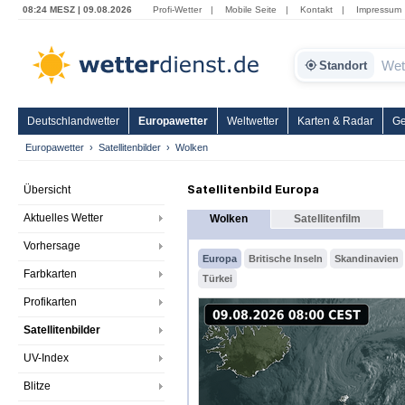
08:24 MESZ | 09.08.2026
Profi-Wetter
|
Mobile Seite
|
Kontakt
|
Impressum
Standort
Deutschlandwetter
Europawetter
Weltwetter
Karten & Radar
Ge
Europawetter
Satellitenbilder
Wolken
Satellitenbild Europa
Übersicht
Aktuelles Wetter
Wolken
Satellitenfilm
Vorhersage
Europa
Britische Inseln
Skandinavien
Farbkarten
Türkei
Profikarten
Satellitenbilder
UV-Index
Blitze