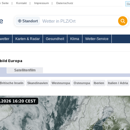
e Seite
|
Kontakt
|
Impressum
|
Datenschutz
Standort
wetter
Karten & Radar
Gesundheit
Klima
Wetter-Service
nbild Europa
Satellitenfilm
Britische Inseln
Skandinavien
Westeuropa
Osteuropa
Iberien
Italien / Adria