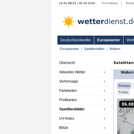
16:46 MESZ | 06.08.2026
Profi-Wetter
|
Mobil
Deutschlandwetter
Europawetter
Welt
Europawetter
Satellitenbilder
Wolken
Satellite
Übersicht
Aktuelles Wetter
Wolken
Vorhersage
Europa
Farbkarten
Türkei
Profikarten
Satellitenbilder
UV-Index
Blitze