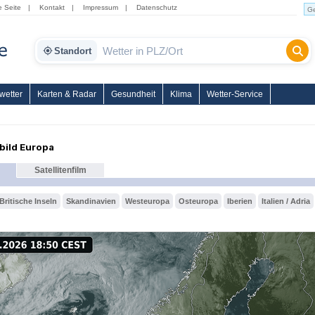
e Seite
|
Kontakt
|
Impressum
|
Datenschutz
Standort
wetter
Karten & Radar
Gesundheit
Klima
Wetter-Service
nbild Europa
Satellitenfilm
Britische Inseln
Skandinavien
Westeuropa
Osteuropa
Iberien
Italien / Adria