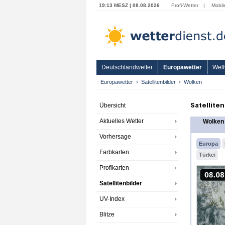
19:13 MESZ | 08.08.2026
Profi-Wetter
|
Mobil
Deutschlandwetter
Europawetter
Welt
Europawetter
Satellitenbilder
Wolken
Satellite
Übersicht
Aktuelles Wetter
Wolken
Vorhersage
Europa
Farbkarten
Türkei
Profikarten
Satellitenbilder
UV-Index
Blitze