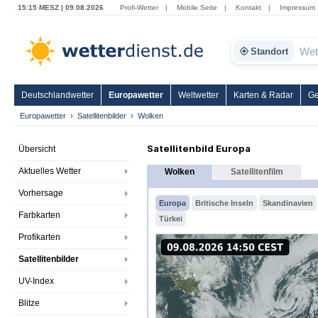
15:15 MESZ | 09.08.2026
Profi-Wetter
|
Mobile Seite
|
Kontakt
|
Impressum
Standort
Deutschlandwetter
Europawetter
Weltwetter
Karten & Radar
Ge
Europawetter
Satellitenbilder
Wolken
Satellitenbild Europa
Übersicht
Aktuelles Wetter
Wolken
Satellitenfilm
Vorhersage
Europa
Britische Inseln
Skandinavien
Farbkarten
Türkei
Profikarten
Satellitenbilder
UV-Index
Blitze