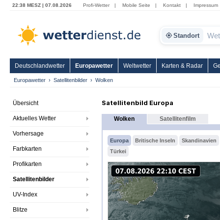
22:38 MESZ | 07.08.2026
Profi-Wetter
|
Mobile Seite
|
Kontakt
|
Impressum
Standort
Deutschlandwetter
Europawetter
Weltwetter
Karten & Radar
Ge
Europawetter
Satellitenbilder
Wolken
Satellitenbild Europa
Übersicht
Aktuelles Wetter
Wolken
Satellitenfilm
Vorhersage
Europa
Britische Inseln
Skandinavien
Farbkarten
Türkei
Profikarten
Satellitenbilder
UV-Index
Blitze