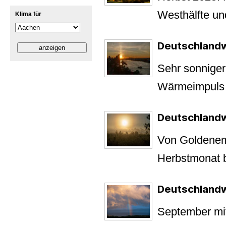
Westhälfte und
Klima für
Deutschland
Sehr sonniger
Wärmeimpuls 
Deutschlandw
Von Goldenem
Herbstmonat b
Deutschland
September mit