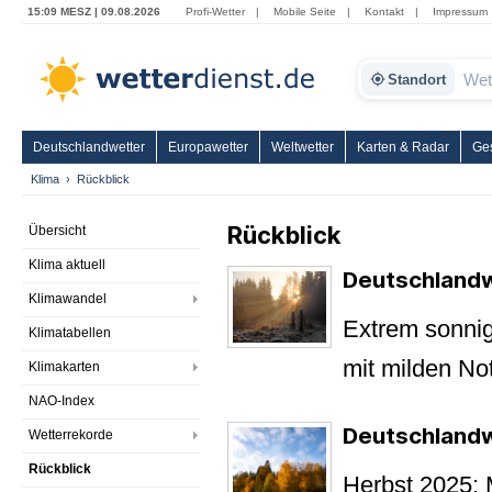
15:09 MESZ | 09.08.2026
Profi-Wetter
|
Mobile Seite
|
Kontakt
|
Impressum
Standort
Deutschlandwetter
Europawetter
Weltwetter
Karten & Radar
Ge
Klima
Rückblick
Rückblick
Übersicht
Klima aktuell
Deutschland
Klimawandel
Extrem sonni
Klimatabellen
mit milden No
Klimakarten
NAO-Index
Deutschlandw
Wetterrekorde
Rückblick
Herbst 2025: 