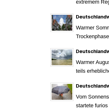
extremem Re
Deutschland
Warmer Somme
Trockenphas
Deutschlandw
Warmer Augus
teils erheblic
Deutschlandw
Vom Sonnensc
startete furios 