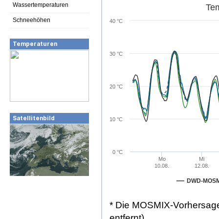
Wassertemperaturen
Tem
Schneehöhen
40 °C
Temperaturen
31
31
30
30
30 °C
28
27
27
27
23
23
23
22
22
22
22
22
21
21
21
21
20 °C
Satellitenbild
10 °C
0 °C
Mo
Mi
10.08.
12.08.
DWD-MOSM
* Die MOSMIX-Vorhersage
entfernt)