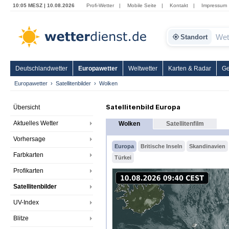
10:05 MESZ | 10.08.2026
Profi-Wetter
|
Mobile Seite
|
Kontakt
|
Impressum
Standort
Deutschlandwetter
Europawetter
Weltwetter
Karten & Radar
Ge
Europawetter
Satellitenbilder
Wolken
Satellitenbild Europa
Übersicht
Aktuelles Wetter
Wolken
Satellitenfilm
Vorhersage
Europa
Britische Inseln
Skandinavien
Farbkarten
Türkei
Profikarten
Satellitenbilder
UV-Index
Blitze