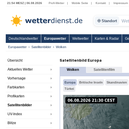
21:54 MESZ | 06.08.2026
Profi-Wetter
|
Mobile Seite
|
Kontakt
|
Impressum
Standort
Deutschlandwetter
Europawetter
Weltwetter
Karten & Radar
Ge
Europawetter
Satellitenbilder
Wolken
Satellitenbild Europa
Übersicht
Aktuelles Wetter
Wolken
Satellitenfilm
Vorhersage
Europa
Britische Inseln
Skandinavien
Farbkarten
Türkei
Profikarten
Satellitenbilder
UV-Index
Blitze