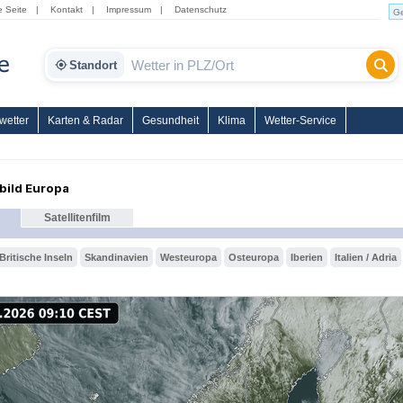
e Seite
|
Kontakt
|
Impressum
|
Datenschutz
Standort
wetter
Karten & Radar
Gesundheit
Klima
Wetter-Service
nbild Europa
Satellitenfilm
Britische Inseln
Skandinavien
Westeuropa
Osteuropa
Iberien
Italien / Adria