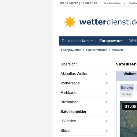
09:37 MESZ | 07.08.2026
Profi-Wetter
|
Mobil
Deutschlandwetter
Europawetter
Welt
Europawetter
Satellitenbilder
Wolken
Satellite
Übersicht
Aktuelles Wetter
Wolken
Vorhersage
Europa
Farbkarten
Türkei
Profikarten
Satellitenbilder
UV-Index
Blitze