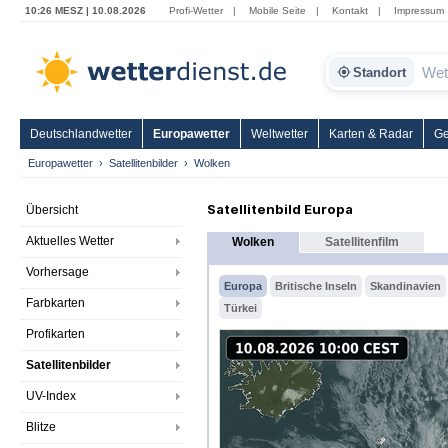
10:26 MESZ | 10.08.2026
Profi-Wetter
|
Mobile Seite
|
Kontakt
|
Impressum
Standort
Deutschlandwetter
Europawetter
Weltwetter
Karten & Radar
Ge
Europawetter
Satellitenbilder
Wolken
Satellitenbild Europa
Übersicht
Aktuelles Wetter
Wolken
Satellitenfilm
Vorhersage
Europa
Britische Inseln
Skandinavien
Farbkarten
Türkei
Profikarten
Satellitenbilder
UV-Index
Blitze