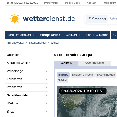
10:35 MESZ | 09.08.2026
Profi-Wetter
|
Mobile Seite
|
Kontakt
|
Impressum
Standort
Deutschlandwetter
Europawetter
Weltwetter
Karten & Radar
Ge
Europawetter
Satellitenbilder
Wolken
Satellitenbild Europa
Übersicht
Aktuelles Wetter
Wolken
Satellitenfilm
Vorhersage
Europa
Britische Inseln
Skandinavien
Farbkarten
Türkei
Profikarten
Satellitenbilder
UV-Index
Blitze