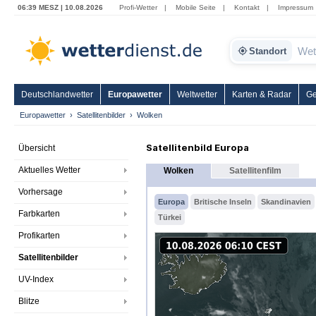
06:39 MESZ | 10.08.2026
Profi-Wetter
|
Mobile Seite
|
Kontakt
|
Impressum
Standort
Deutschlandwetter
Europawetter
Weltwetter
Karten & Radar
Ge
Europawetter
Satellitenbilder
Wolken
Satellitenbild Europa
Übersicht
Aktuelles Wetter
Wolken
Satellitenfilm
Vorhersage
Europa
Britische Inseln
Skandinavien
Farbkarten
Türkei
Profikarten
Satellitenbilder
UV-Index
Blitze