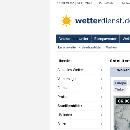
19:03 MESZ | 06.08.2026
Profi-Wetter
|
Mobil
Deutschlandwetter
Europawetter
Welt
Europawetter
Satellitenbilder
Wolken
Satellite
Übersicht
Aktuelles Wetter
Wolken
Vorhersage
Europa
Farbkarten
Türkei
Profikarten
Satellitenbilder
UV-Index
Blitze