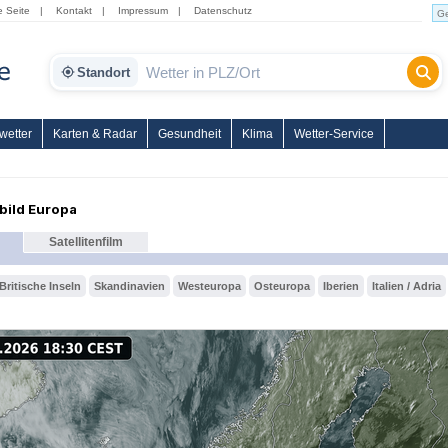
e Seite
|
Kontakt
|
Impressum
|
Datenschutz
Standort
wetter
Karten & Radar
Gesundheit
Klima
Wetter-Service
nbild Europa
Satellitenfilm
Britische Inseln
Skandinavien
Westeuropa
Osteuropa
Iberien
Italien / Adria