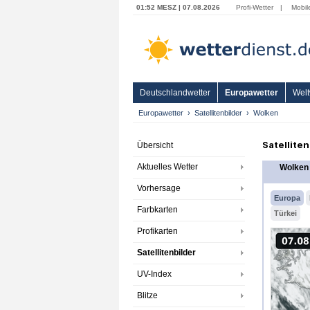
01:52 MESZ | 07.08.2026
Profi-Wetter
|
Mobil
Deutschlandwetter
Europawetter
Welt
Europawetter
Satellitenbilder
Wolken
Satellite
Übersicht
Aktuelles Wetter
Wolken
Vorhersage
Europa
Farbkarten
Türkei
Profikarten
Satellitenbilder
UV-Index
Blitze