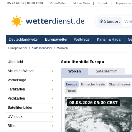
05:23 MESZ | 08.08.2026
Profi-Wetter
|
Mobile Seite
|
Kontakt
|
Impressum
Standort
Deutschlandwetter
Europawetter
Weltwetter
Karten & Radar
Ge
Europawetter
Satellitenbilder
Wolken
Satellitenbild Europa
Übersicht
Aktuelles Wetter
Wolken
Satellitenfilm
Vorhersage
Europa
Britische Inseln
Skandinavien
Farbkarten
Türkei
Profikarten
Satellitenbilder
UV-Index
Blitze