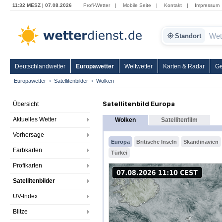
11:32 MESZ | 07.08.2026
Profi-Wetter
|
Mobile Seite
|
Kontakt
|
Impressum
Standort
Deutschlandwetter
Europawetter
Weltwetter
Karten & Radar
Ge
Europawetter
Satellitenbilder
Wolken
Satellitenbild Europa
Übersicht
Aktuelles Wetter
Wolken
Satellitenfilm
Vorhersage
Europa
Britische Inseln
Skandinavien
Farbkarten
Türkei
Profikarten
Satellitenbilder
UV-Index
Blitze