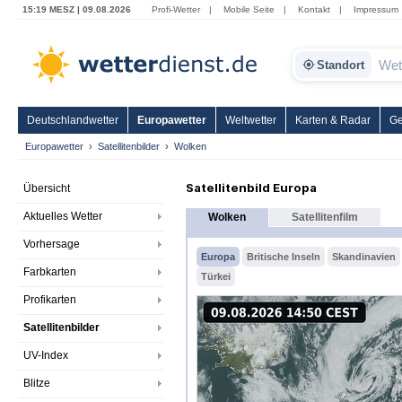
15:19 MESZ | 09.08.2026
Profi-Wetter
|
Mobile Seite
|
Kontakt
|
Impressum
Standort
Deutschlandwetter
Europawetter
Weltwetter
Karten & Radar
Ge
Europawetter
Satellitenbilder
Wolken
Satellitenbild Europa
Übersicht
Aktuelles Wetter
Wolken
Satellitenfilm
Vorhersage
Europa
Britische Inseln
Skandinavien
Farbkarten
Türkei
Profikarten
Satellitenbilder
UV-Index
Blitze