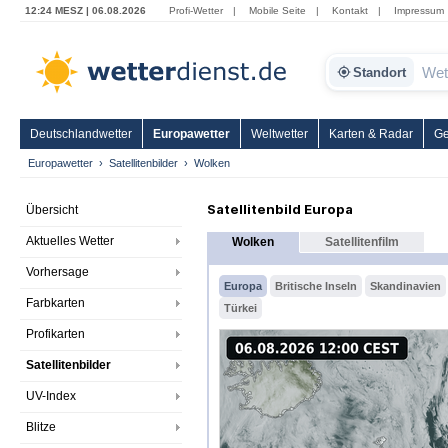
12:24 MESZ | 06.08.2026
Profi-Wetter
|
Mobile Seite
|
Kontakt
|
Impressum
Standort
Deutschlandwetter
Europawetter
Weltwetter
Karten & Radar
Ge
Europawetter
Satellitenbilder
Wolken
Satellitenbild Europa
Übersicht
Aktuelles Wetter
Wolken
Satellitenfilm
Vorhersage
Europa
Britische Inseln
Skandinavien
Farbkarten
Türkei
Profikarten
Satellitenbilder
UV-Index
Blitze