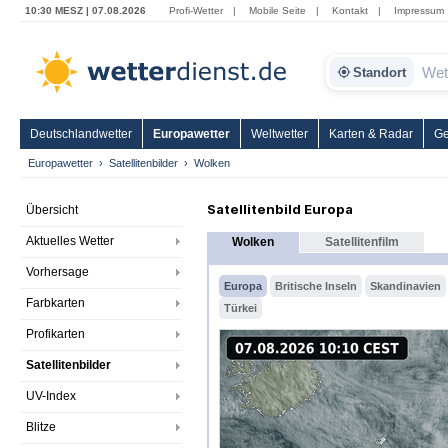
10:30 MESZ | 07.08.2026
Profi-Wetter
|
Mobile Seite
|
Kontakt
|
Impressum
Standort
Deutschlandwetter
Europawetter
Weltwetter
Karten & Radar
Ge
Europawetter
Satellitenbilder
Wolken
Satellitenbild Europa
Übersicht
Aktuelles Wetter
Wolken
Satellitenfilm
Vorhersage
Europa
Britische Inseln
Skandinavien
Farbkarten
Türkei
Profikarten
Satellitenbilder
UV-Index
Blitze