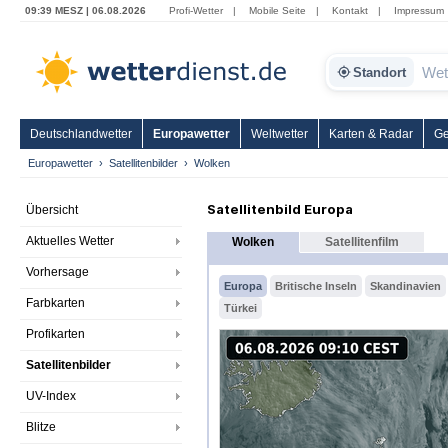
09:39 MESZ | 06.08.2026
Profi-Wetter
|
Mobile Seite
|
Kontakt
|
Impressum
Standort
Deutschlandwetter
Europawetter
Weltwetter
Karten & Radar
Ge
Europawetter
Satellitenbilder
Wolken
Satellitenbild Europa
Übersicht
Aktuelles Wetter
Wolken
Satellitenfilm
Vorhersage
Europa
Britische Inseln
Skandinavien
Farbkarten
Türkei
Profikarten
Satellitenbilder
UV-Index
Blitze