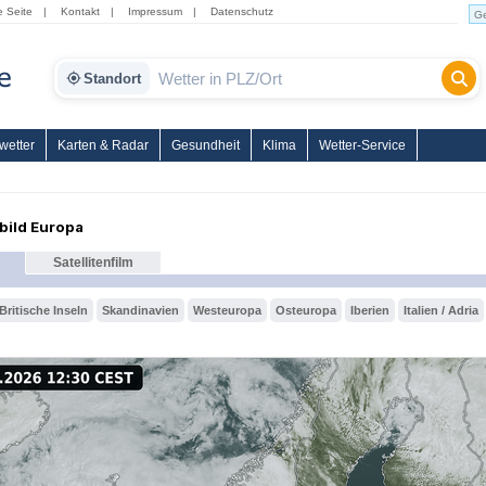
e Seite
|
Kontakt
|
Impressum
|
Datenschutz
Standort
wetter
Karten & Radar
Gesundheit
Klima
Wetter-Service
nbild Europa
Satellitenfilm
Britische Inseln
Skandinavien
Westeuropa
Osteuropa
Iberien
Italien / Adria