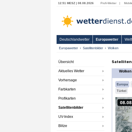
12:51 MESZ | 08.08.2026
Profi-Wetter
|
Mobil
Deutschlandwetter
Europawetter
Welt
Europawetter
Satellitenbilder
Wolken
Satellite
Übersicht
Aktuelles Wetter
Wolken
Vorhersage
Europa
Farbkarten
Türkei
Profikarten
Satellitenbilder
UV-Index
Blitze