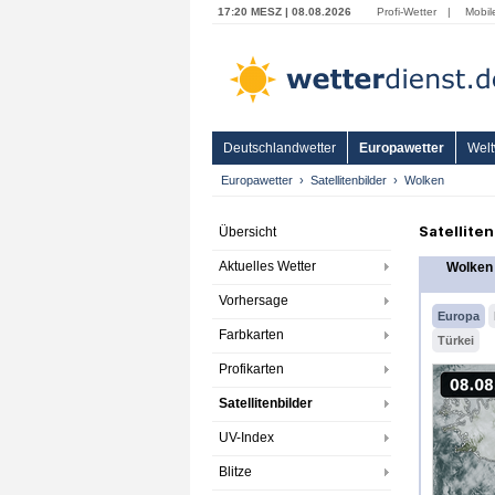
17:20 MESZ | 08.08.2026
Profi-Wetter
|
Mobil
Deutschlandwetter
Europawetter
Welt
Europawetter
Satellitenbilder
Wolken
Satellite
Übersicht
Aktuelles Wetter
Wolken
Vorhersage
Europa
Farbkarten
Türkei
Profikarten
Satellitenbilder
UV-Index
Blitze