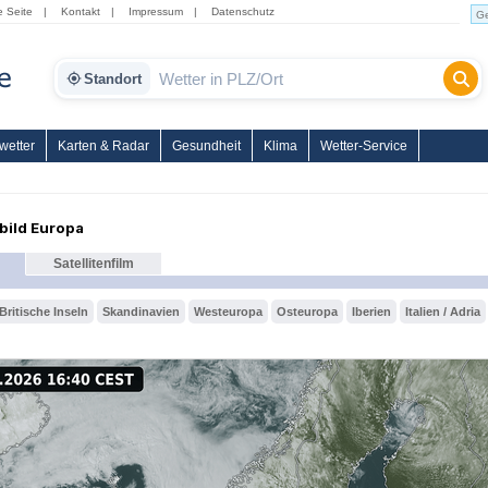
e Seite
|
Kontakt
|
Impressum
|
Datenschutz
Standort
wetter
Karten & Radar
Gesundheit
Klima
Wetter-Service
nbild Europa
Satellitenfilm
Britische Inseln
Skandinavien
Westeuropa
Osteuropa
Iberien
Italien / Adria