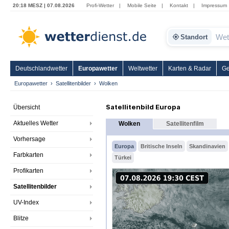
20:18 MESZ | 07.08.2026
Profi-Wetter
|
Mobile Seite
|
Kontakt
|
Impressum
Standort
Deutschlandwetter
Europawetter
Weltwetter
Karten & Radar
Ge
Europawetter
Satellitenbilder
Wolken
Satellitenbild Europa
Übersicht
Aktuelles Wetter
Wolken
Satellitenfilm
Vorhersage
Europa
Britische Inseln
Skandinavien
Farbkarten
Türkei
Profikarten
Satellitenbilder
UV-Index
Blitze