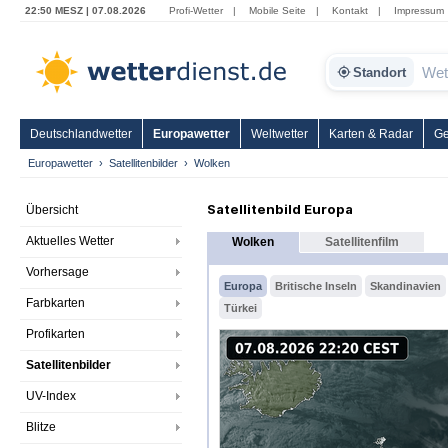
22:50 MESZ | 07.08.2026
Profi-Wetter
|
Mobile Seite
|
Kontakt
|
Impressum
Standort
Deutschlandwetter
Europawetter
Weltwetter
Karten & Radar
Ge
Europawetter
Satellitenbilder
Wolken
Satellitenbild Europa
Übersicht
Aktuelles Wetter
Wolken
Satellitenfilm
Vorhersage
Europa
Britische Inseln
Skandinavien
Farbkarten
Türkei
Profikarten
Satellitenbilder
UV-Index
Blitze