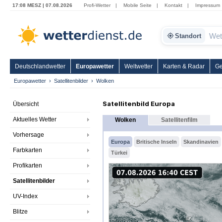
17:08 MESZ | 07.08.2026
Profi-Wetter
|
Mobile Seite
|
Kontakt
|
Impressum
Standort
Deutschlandwetter
Europawetter
Weltwetter
Karten & Radar
Ge
Europawetter
Satellitenbilder
Wolken
Satellitenbild Europa
Übersicht
Aktuelles Wetter
Wolken
Satellitenfilm
Vorhersage
Europa
Britische Inseln
Skandinavien
Farbkarten
Türkei
Profikarten
Satellitenbilder
UV-Index
Blitze