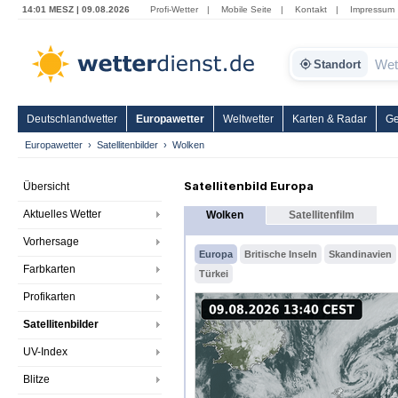
14:01 MESZ | 09.08.2026
Profi-Wetter
|
Mobile Seite
|
Kontakt
|
Impressum
Standort
Deutschlandwetter
Europawetter
Weltwetter
Karten & Radar
Ge
Europawetter
Satellitenbilder
Wolken
Satellitenbild Europa
Übersicht
Aktuelles Wetter
Wolken
Satellitenfilm
Vorhersage
Europa
Britische Inseln
Skandinavien
Farbkarten
Türkei
Profikarten
Satellitenbilder
UV-Index
Blitze