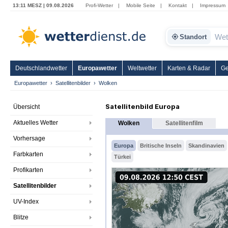
13:11 MESZ | 09.08.2026
Profi-Wetter
|
Mobile Seite
|
Kontakt
|
Impressum
Standort
Deutschlandwetter
Europawetter
Weltwetter
Karten & Radar
Ge
Europawetter
Satellitenbilder
Wolken
Satellitenbild Europa
Übersicht
Aktuelles Wetter
Wolken
Satellitenfilm
Vorhersage
Europa
Britische Inseln
Skandinavien
Farbkarten
Türkei
Profikarten
Satellitenbilder
UV-Index
Blitze